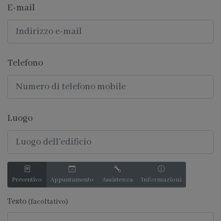
E-mail
Telefono
Luogo
Preventivo
Appuntamento
Assistenza
Informazioni
Testo
(facoltativo)