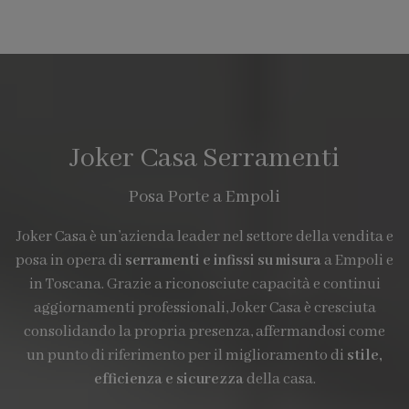
Joker Casa Serramenti
Posa Porte a Empoli
Joker Casa è un’azienda leader nel settore della vendita e
posa in opera di
serramenti e infissi su misura
a Empoli e
in Toscana. Grazie a riconosciute capacità e continui
aggiornamenti professionali, Joker Casa è cresciuta
consolidando la propria presenza, affermandosi come
un punto di riferimento per il miglioramento di
stile,
efficienza e sicurezza
della casa.