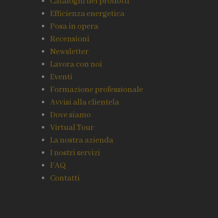
Cataloghi dei prodotti
Efficienza energetica
Posa in opera
Recensioni
Newsletter
Lavora con noi
Eventi
Formazione professionale
Avvisi alla clientela
Dove siamo
Virtual Tour
La nostra azienda
I nostri servizi
FAQ
Contatti