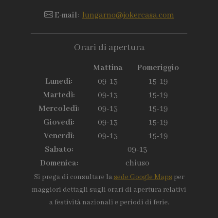
E-mail
:
lungarno@jokercasa.com
Orari di apertura
Mattina
Pomeriggio
Lunedì:
09-13
15-19
Martedì:
09-13
15-19
Mercoledì:
09-13
15-19
Giovedì:
09-13
15-19
Venerdì:
09-13
15-19
Sabato:
09-13
Domenica:
chiuso
Si prega di consultare la
sede Google Maps
per
maggiori dettagli sugli orari di apertura relativi
a festività nazionali e periodi di ferie.