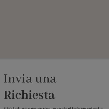
Invia una
Richiesta