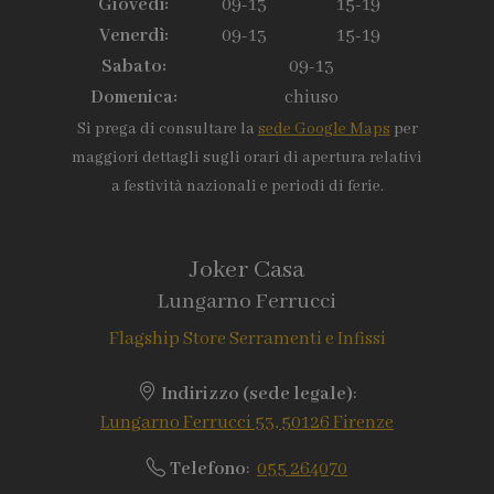
Giovedì:
09-13
15-19
Venerdì:
09-13
15-19
Sabato:
09-13
Domenica:
chiuso
Si prega di consultare la
sede Google Maps
per
maggiori dettagli sugli orari di apertura relativi
a festività nazionali e periodi di ferie.
Joker Casa
Lungarno Ferrucci
Flagship Store Serramenti e Infissi
Indirizzo (sede legale)
:
Lungarno Ferrucci 53, 50126 Firenze
Telefono
:
055 264070