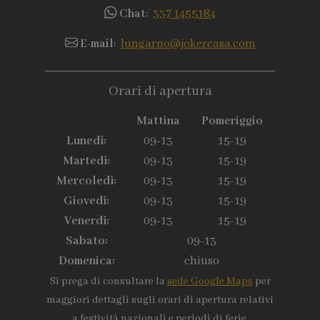
Chat
:
337 1455184
E-mail
:
lungarno@jokercasa.com
Orari di apertura
Mattina
Pomeriggio
Lunedì:
09-13
15-19
Martedì:
09-13
15-19
Mercoledì:
09-13
15-19
Giovedì:
09-13
15-19
Venerdì:
09-13
15-19
Sabato:
09-13
Domenica:
chiuso
Si prega di consultare la
sede Google Maps
per
maggiori dettagli sugli orari di apertura relativi
a festività nazionali e periodi di ferie.