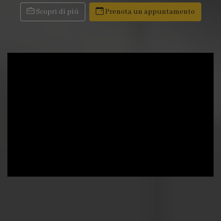
Scopri di più
Prenota un appuntamento