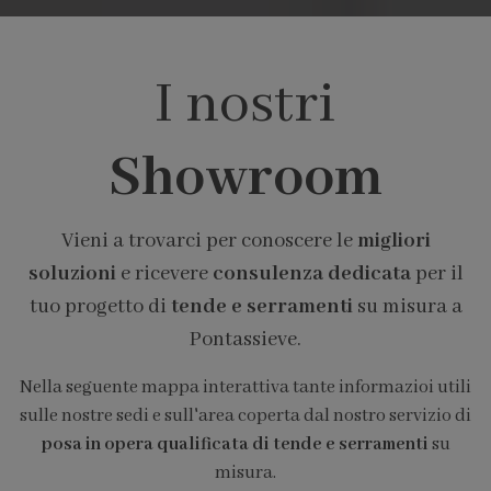
I nostri
Showroom
Vieni a trovarci per conoscere le
migliori
soluzioni
e ricevere
consulenza dedicata
per il
tuo progetto di
tende e serramenti
su misura a
Pontassieve.
Nella seguente mappa interattiva tante informazioi utili
sulle nostre sedi e sull'area coperta dal nostro servizio di
posa in opera qualificata di tende e serramenti
su
misura.