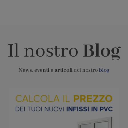
Il nostro
Blog
News, eventi e articoli
del nostro
blog