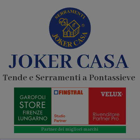
JOKER CASA
Tende e Serramenti a Pontassieve
Partner dei migliori marchi