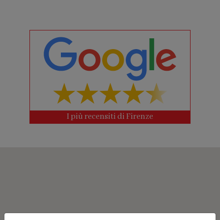
I più recensiti di Firenze