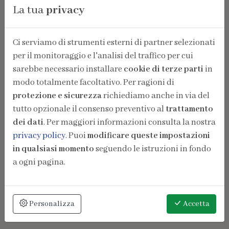
La tua
privacy
Ci serviamo di strumenti esterni di partner selezionati
per il monitoraggio e l'analisi del traffico per cui
sarebbe necessario installare
cookie di terze parti
in
modo totalmente facoltativo. Per ragioni di
protezione e sicurezza
richiediamo anche in via del
tutto opzionale il consenso preventivo al
trattamento
dei dati
. Per maggiori informazioni consulta la nostra
privacy policy
. Puoi
modificare queste impostazioni
in qualsiasi momento
seguendo le istruzioni in fondo
a ogni pagina.
Personalizza
Accetta