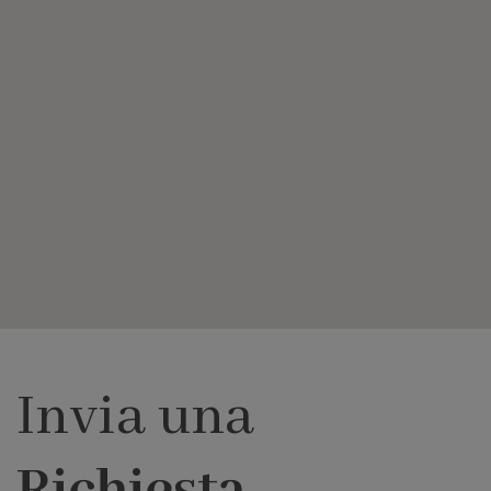
Invia una