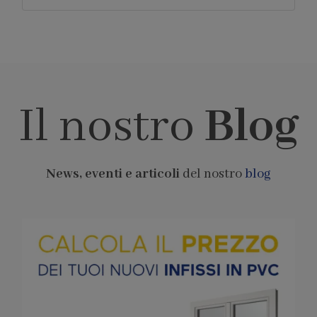
Il nostro
Blog
News, eventi e articoli
del nostro
blog