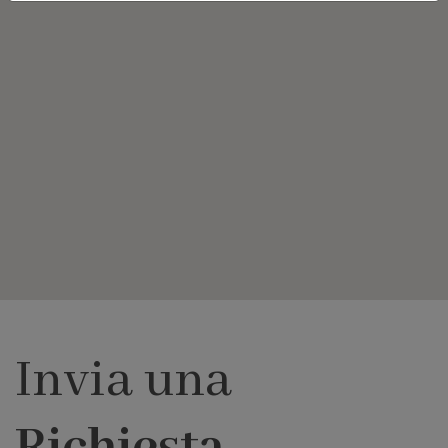
Invia una