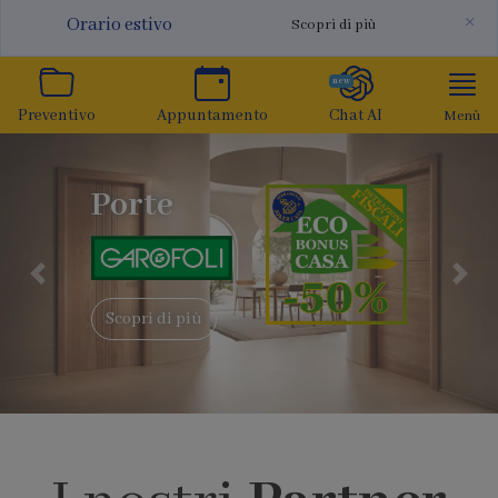
×
Orario estivo
Scopri di più
new
Preventivo
Appuntamento
Chat AI
Menù
Porte
Precedente
Succ
Scopri di più